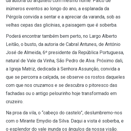
da autoria do arquiteto com mesmo nome. Palco de
inúmeros eventos ao longo do ano, a esplanada da
Pérgola convida a sentar e a apreciar da varanda, sob as
velhas cepas das glicínias, a paisagem que é soberba.
Poderá encontrar também bem perto, no Largo Alberto
Leitão, o busto, da autoria de Cabral Antunes, de António
José de Almeida, 6º presidente da República Portuguesa,
natural de Vale da Vinha, São Pedro de Alva. Próximo dali,
a Igreja Matriz, dedicada à Senhora Assunção, convida a
que se percorra a calçada, se observe os rostos daqueles
com que nos cruzamos e se descubra o pitoresco das
fachadas ou o antigo pelourinho hoje transformado em
cruzeiro.
Na proa da vila, o “cabeço do castelo”, deslumbremo-nos
com o Mirante Emydio da Silva. Daqui a vista é soberba, e
o esplendor do vale inunda os ângulos da nossa visão.