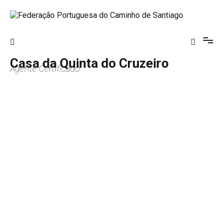
Saltar
para
o
Federação Portuguesa do Caminho de
conteúdo
Santiago
Casa da Quinta do Cruzeiro
Agente Certificado