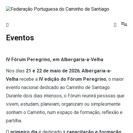
Saltar
para
o
Federação Portuguesa do Caminho de
conteúdo
Santiago
Eventos
IV Fórum Peregrino, em Albergaria-a-Velha
Nos dias
21 e 22 de maio de 2026
,
Albergaria-a-
Velha
recebe a
IV edição do Fórum Peregrino
, o maior
evento nacional dedicado ao Caminho de Santiago.
Durante dois dias intensos, o Fórum reunirá pessoas que
vivem, estudam, planeiam, organizam ou simplesmente
sonham o Caminho, num espaço de formação, reflexão e
partilha.
O
primeiro dia
é dedicado à
capacitação e formação