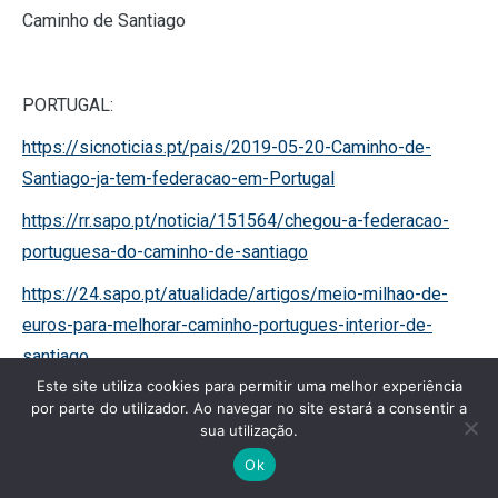
Caminho de Santiago
PORTUGAL:
https://sicnoticias.pt/pais/2019-05-20-Caminho-de-
Santiago-ja-tem-federacao-em-Portugal
https://rr.sapo.pt/noticia/151564/chegou-a-federacao-
portuguesa-do-caminho-de-santiago
https://24.sapo.pt/atualidade/artigos/meio-milhao-de-
euros-para-melhorar-caminho-portugues-interior-de-
santiago
Este site utiliza cookies para permitir uma melhor experiência
https://www.youtube.com/watch?v=_hsAIVC3H2o
por parte do utilizador. Ao navegar no site estará a consentir a
sua utilização.
https://www.avozdetrasosmontes.pt/noticia/22044
Ok
https://www.facebook.com/municipiodevilapoucadeaguiar/