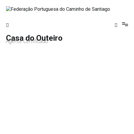
Saltar
para
o
Federação Portuguesa do Caminho de
conteúdo
Santiago
Casa do Outeiro
Agente Certificado