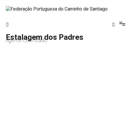
Saltar
para
o
Federação Portuguesa do Caminho de
conteúdo
Santiago
Estalagem dos Padres
Agente Certificado