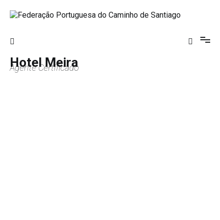
Saltar
para
o
Federação Portuguesa do Caminho de
conteúdo
Santiago
Hotel Meira
Agente Certificado