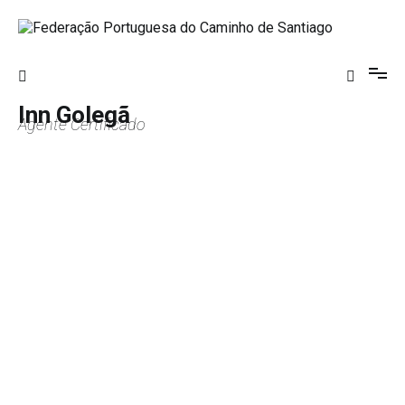
Saltar
para
o
Federação Portuguesa do Caminho de
conteúdo
Santiago
Inn Golegã
Agente Certificado