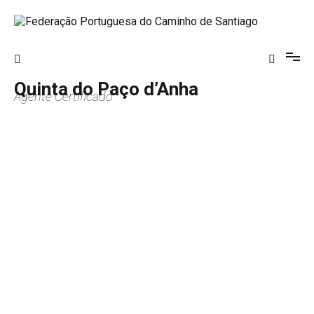
Saltar
para
o
Federação Portuguesa do Caminho de
conteúdo
Santiago
Quinta do Paço d’Anha
Agente Certificado