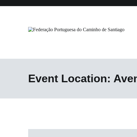
Saltar
para
o
conteúdo
Federação Portuguesa do Caminho
Event Location:
Aven