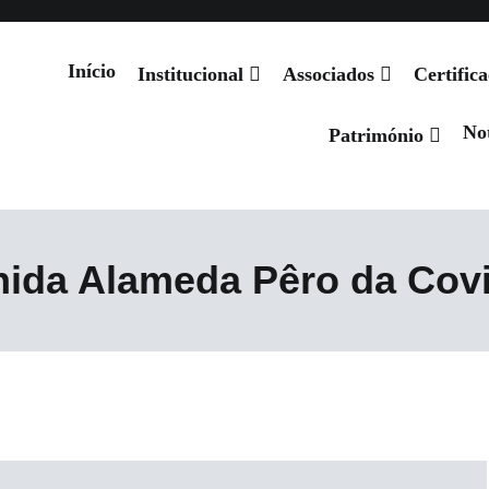
Início
Institucional
Associados
Certific
Not
 de Santiago
Património
ida Alameda Pêro da Covi