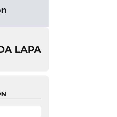
on
 DA LAPA
ON