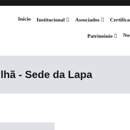
Início
Institucional
Associados
Certific
Not
 de Santiago
Património
lhã - Sede da Lapa