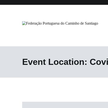
Saltar
para
o
conteúdo
Federação Portuguesa do Caminho
Event Location:
Covi