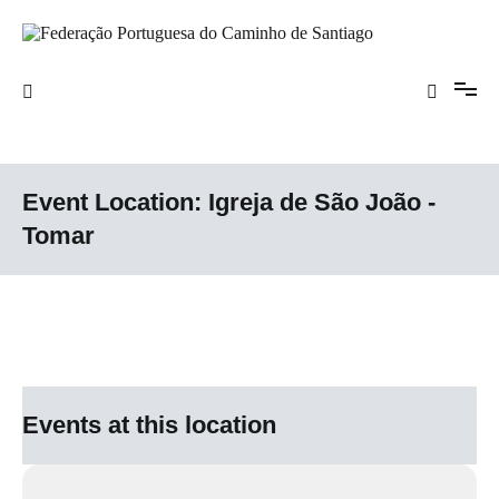
Saltar
para
o
Federação Portuguesa do Caminho de
conteúdo
Santiago
Event Location:
Igreja de São João -
Tomar
Events at this location