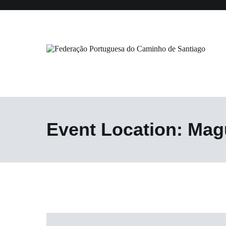
Saltar
para
o
conteúdo
Federação Portuguesa do Caminho
Event Location:
Mag