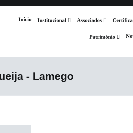
Início
Institucional
Associados
Certific
Not
 de Santiago
Património
ueija - Lamego