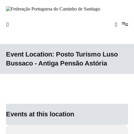
Saltar
para
o
Federação Portuguesa do Caminho de
conteúdo
Santiago
Event Location:
Posto Turismo Luso
Bussaco - Antiga Pensão Astória
Events at this location