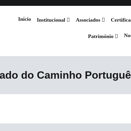
Início
Institucional
Associados
Certific
Not
 de Santiago
Património
çado do Caminho Portuguê