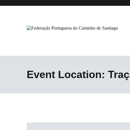
Saltar
para
o
conteúdo
Federação Portuguesa do Caminho
Event Location:
Tra