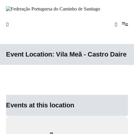
Saltar
para
o
Federação Portuguesa do Caminho de
conteúdo
Santiago
Event Location:
Vila Meã - Castro Daire
Events at this location