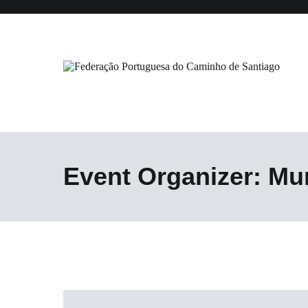
Saltar
para
o
conteúdo
Federação Portuguesa do Caminho
Event Organizer:
Mun