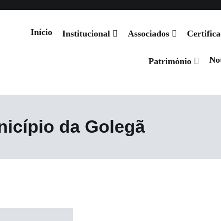
Início
Institucional
Associados
Certific
Not
 de Santiago
Património
icípio da Golegã