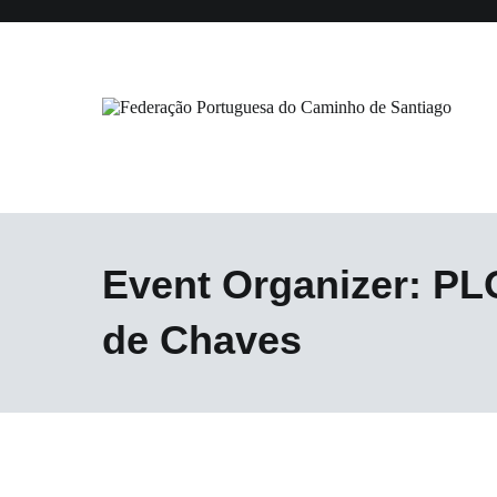
Saltar
para
o
conteúdo
Federação Portuguesa do Caminho
Event Organizer:
PLO
de Chaves