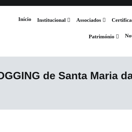
Início
Institucional
Associados
Certific
Not
 de Santiago
Património
GGING de Santa Maria da 