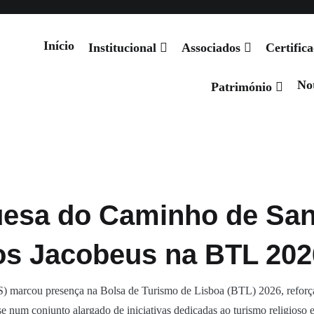
Notícias
Projetos
Produtos Oficiais
Património
Eventos
Início
Institucional
Associados
Certific
Not
 de Santiago
Património
esa do Caminho de San
ios Jacobeus na BTL 202
marcou presença na Bolsa de Turismo de Lisboa (BTL) 2026, reforçand
-se num conjunto alargado de iniciativas dedicadas ao turismo religios