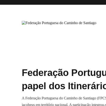
Saltar
Início
Institucional
Associados
Certificação
para
o
conteúdo
Federação Portuguesa do Caminho
Federação Portugu
papel dos Itinerár
A Federação Portuguesa do Caminho de Santiago (FPCS) 
jacobeus em território nacional. A participação integrou