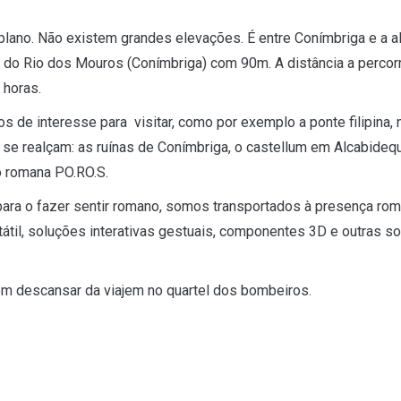
lano. Não existem grandes elevações. É entre Conímbriga e a al
te do Rio dos Mouros (Conímbriga) com 90m. A distância a percor
 horas.
os de interesse para visitar, como por exemplo a ponte filipina
e se realçam: as ruínas de Conímbriga, o castellum em Alcabide
o romana PO.RO.S.
ara o fazer sentir romano, somos transportados à presença rom
til, soluções interativas gestuais, componentes 3D e outras sol
em descansar da viajem no quartel dos bombeiros.