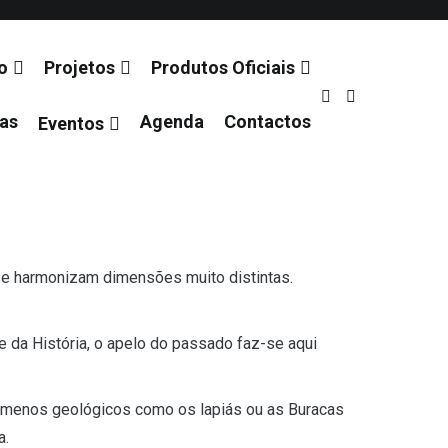
o
Projetos
Produtos Oficiais
ias
Agenda
Contactos
Eventos
 se harmonizam dimensões muito distintas.
te da História, o apelo do passado faz-se aqui
enómenos geológicos como os lapiás ou as Buracas
a.