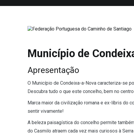
Saltar
para
o
conteúdo
Federação Portuguesa do Caminho
Município de Condeix
Apresentação
O Município de Condeixa-a-Nova caracteriza-se por
Descubra tudo o que este concelho, bem no centro 
Marca maior da civilização romana e ex-líbris do c
sentir vivamente!
A beleza paisagística do concelho permite também
do Casmilo atraem cada vez mais curiosos à Serra d