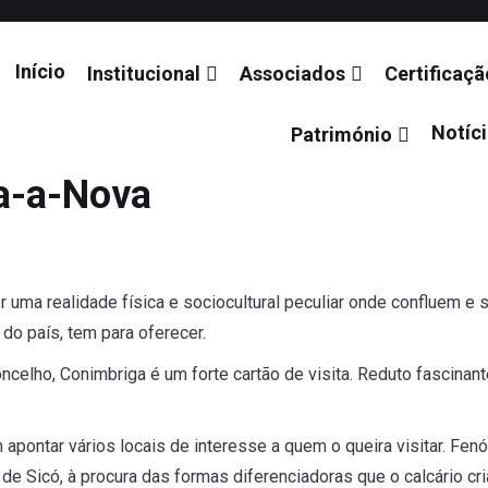
Início
Institucional
Associados
Certificaçã
Notíc
Património
 de Santiago
a-a-Nova
 uma realidade física e sociocultural peculiar onde confluem e
do país, tem para oferecer.
oncelho, Conimbriga é um forte cartão de visita. Reduto fascinan
 apontar vários locais de interesse a quem o queira visitar. F
e Sicó, à procura das formas diferenciadoras que o calcário cri