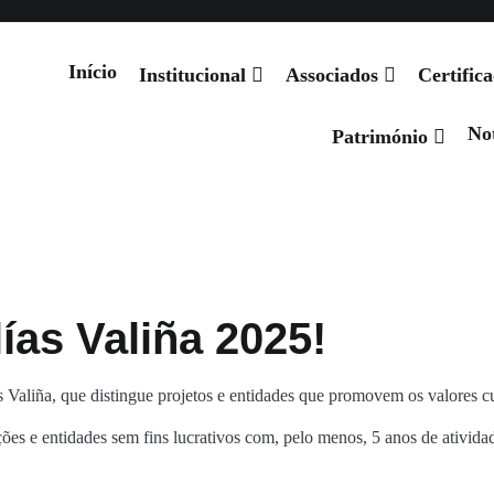
Notícias
Projetos
Produtos Oficiais
Património
Eventos
Início
Institucional
Associados
Certific
Not
 de Santiago
Património
ías Valiña 2025!
Valiña, que distingue projetos e entidades que promovem os valores cul
ções e entidades sem fins lucrativos com, pelo menos, 5 anos de ativi