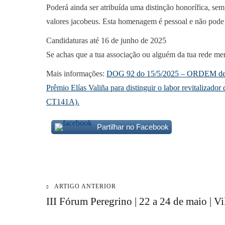
Poderá ainda ser atribuída uma distinção honorífica, se
valores jacobeus. Esta homenagem é pessoal e não pode s
Candidaturas até 16 de junho de 2025
Se achas que a tua associação ou alguém da tua rede me
Mais informações:
DOG 92 do 15/5/2025 – ORDEM de 2 d
Prêmio Elías Valiña para distinguir o labor revitaliza
CT141A).
Partilhar no Facebook
ARTIGO ANTERIOR
Navegação
III Fórum Peregrino | 22 a 24 de maio | V
de