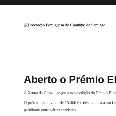
Saltar
Início
Institucional
Associados
Certificação
para
o
conteúdo
Federação Portuguesa do Caminho
Aberto o Prémio El
A Xunta da Galiza lançou a nova edição do Prémio Elías 
O prémio tem o valor de 15.000 € e destina-se a associa
partilhado entre várias entidades.