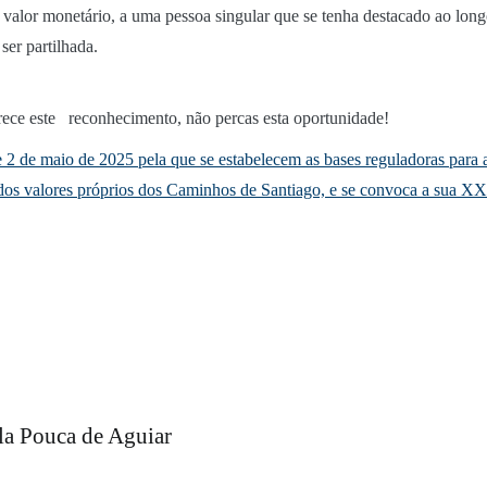
m valor monetário, a uma pessoa singular que se tenha destacado ao lo
er partilhada.
rece este reconhecimento, não percas esta oportunidade!
e maio de 2025 pela que se estabelecem as bases reguladoras para a 
dor dos valores próprios dos Caminhos de Santiago, e se convoca a sua 
ila Pouca de Aguiar