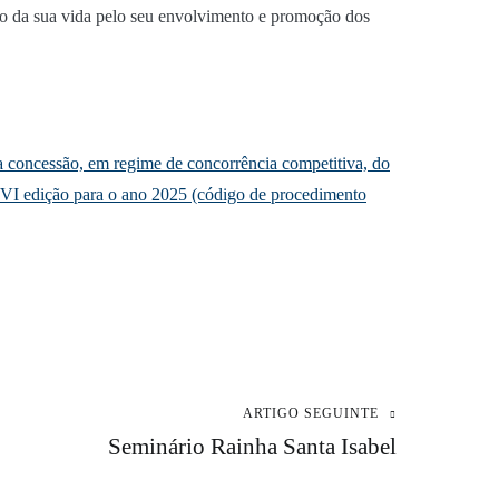
ngo da sua vida pelo seu envolvimento e promoção dos
concessão, em regime de concorrência competitiva, do
XXVI edição para o ano 2025 (código de procedimento
ARTIGO SEGUINTE
Seminário Rainha Santa Isabel