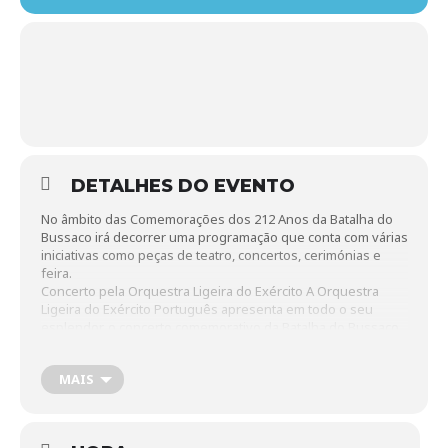
DETALHES DO EVENTO
No âmbito das Comemorações dos 212 Anos da Batalha do
Bussaco irá decorrer uma programação que conta com várias
iniciativas como peças de teatro, concertos, cerimónias e
feira.
Concerto pela Orquestra Ligeira do Exército A Orquestra
Ligeira do Exército Português apresenta em todo o seu
esplendor, o concerto comemorativo da Batalha do Bussaco.
Cerimónias Protocolares e Populares No dia em que se
passam 212 anos da Batalha, os canhões voltam a ouvir-se
MAIS
pelas encostas do Bussaco nas cerimónias protocolares,
recordando todos os que lutaram contra as forças
Napoleónicas. Realiza-se a tradicional Feira do 27 de
setembro.