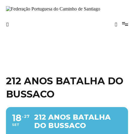
Saltar
para
o
Federação Portuguesa do Caminho de
conteúdo
Santiago
212 ANOS BATALHA DO
BUSSACO
18
212 ANOS BATALHA
27
DO BUSSACO
SET