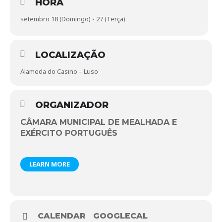
HORA
Preço: Gratuito
Reservas: turismo.cultura@cmmealhada.pt
setembro 18 (Domingo) - 27 (Terça)
PROGRAMA
Dom/25 set|21h
CONCERTO PELA ORQUESTRA
LIGEIRA DO EXÉRCITO – Alameda do Casino – Luso
LOCALIZAÇÃO
Ter/27 set| 21h
CERIMÓNIAS PROTOCOLARES E POPULARES – Mata Nacional
Alameda do Casino – Luso
do Bussaco – Luso
ORGANIZADOR
CÂMARA MUNICIPAL DE MEALHADA E
EXÉRCITO PORTUGUÊS
LEARN MORE
CALENDAR
GOOGLECAL