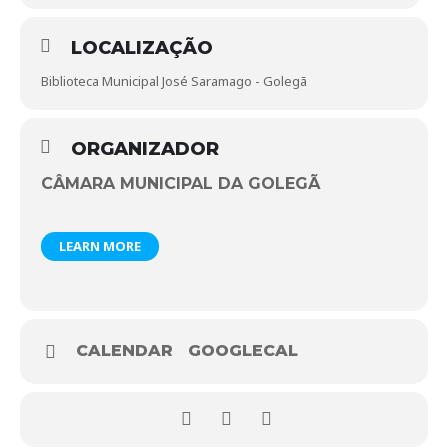
prolongado. Conserva-se à temperatura ambiente durante
cinco a sete horas.
Pelas razões expostas é uma bebida apropriada para os
LOCALIZAÇÃO
peregrinos do Caminho de Santiago.
Biblioteca Municipal José Saramago - Golegã
Contacto para informação/ inscrição 249979125 |
bibliotecas@cm-golega.pt
ORGANIZADOR
CÂMARA MUNICIPAL DA GOLEGÃ
LEARN MORE
CALENDAR
GOOGLECAL