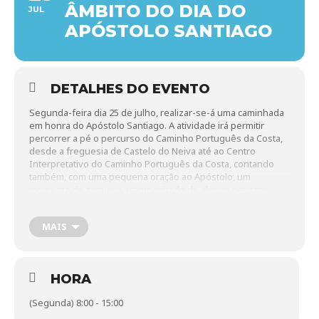
ÂMBITO DO DIA DO
JUL
APÓSTOLO SANTIAGO
DETALHES DO EVENTO
Segunda-feira dia 25 de julho, realizar-se-á uma caminhada
em honra do Apóstolo Santiago. A atividade irá permitir
percorrer a pé o percurso do Caminho Português da Costa,
desde a freguesia de Castelo do Neiva até ao Centro
Interpretativo do Caminho Português da Costa, contando
também, com uma pequena oração ao Apóstolo, um
momento de convívio acompanhado de alguns petiscos
tradicionais e terminando com uma visita a alguns locais do
Centro Histórico da cidade relacionados com o Caminho.
MAIS
Horário: das 8H00 às 15H00.
Organização: Município de Viana do Castelo
Apoio: Associação dos Amigos do Caminho de Santiago de
HORA
Viana do Castelo, Associação de Apoio ao peregrino no
Caminho Português da Costa.
(Segunda) 8:00 - 15:00