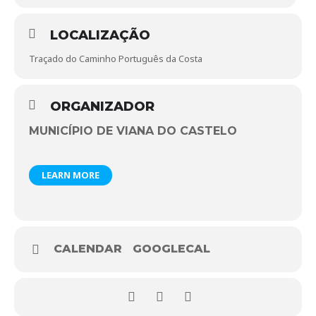
Mais informação disponível em: Município de Viana do
Castelo (258 809 300) | http://www.cm-viana-castelo.pt/
LOCALIZAÇÃO
Traçado do Caminho Português da Costa
ORGANIZADOR
MUNICÍPIO DE VIANA DO CASTELO
LEARN MORE
CALENDAR
GOOGLECAL