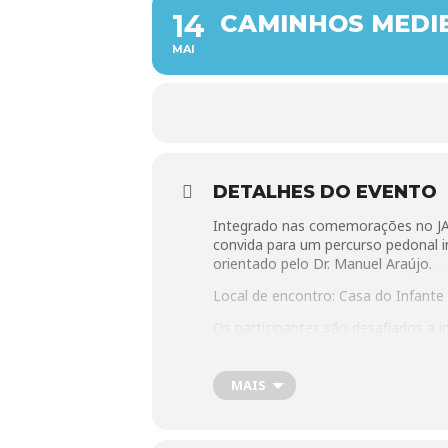
14
CAMINHOS MEDIE
MAI
DETALHES DO EVENTO
Integrado nas comemorações no JA
convida para um percurso pedonal in
orientado pelo Dr. Manuel Araújo.
Local de encontro: Casa do Infante
Os participantes são desafiados a i
da Ribeira até à Sé e, dali, até ao
MAIS