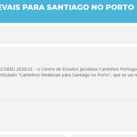
VAIS PARA SANTIAGO NO PORTO
COBEU 2020/22 – o Centro de Estudos Jacobeus Caminhos Portugu
titulado “Caminhos Medievais para Santiago no Porto”, que se vai re
maginar a cidade sem ruas largas e a circularem pelas estreitas e es
 outro lado do velho burgo, o Campo do Olival, de onde seguiam para 