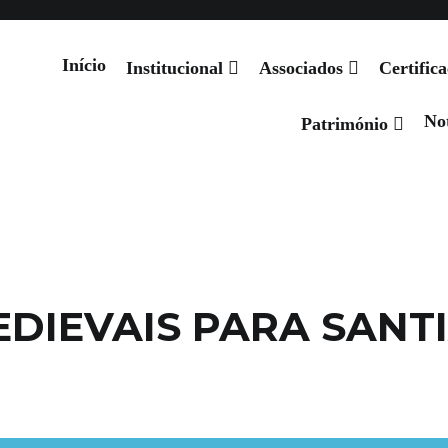
Notícias
Projetos
Produtos Oficiais
Património
Eventos
Início
Institucional
Associados
Certific
Not
 de Santiago
Património
DIEVAIS PARA SANT