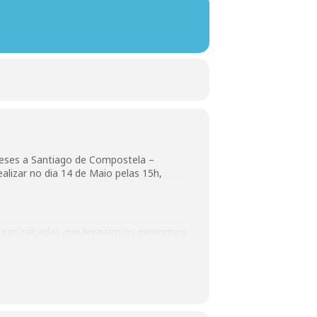
eses a Santiago de Compostela –
alizar no dia 14 de Maio pelas 15h,
curas calçadas que levavam os peregrinos
Santiago.