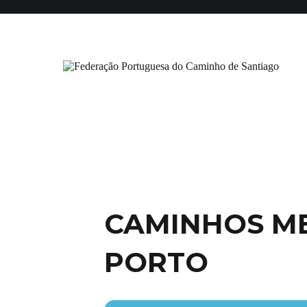
Saltar
Início
Institucional
Associados
Certificação
para
o
conteúdo
Federação Portuguesa do Caminho
CAMINHOS ME
PORTO