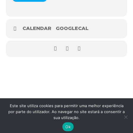
CALENDAR
GOOGLECAL
Este site utiliza cookies para permitir uma melhor experiência
por parte do utilizador. Ao navegar no site estará a consentir a
sua utilização.
Copyright © 2026
Federação Portuguesa do Caminho de Santiago
.
Ok