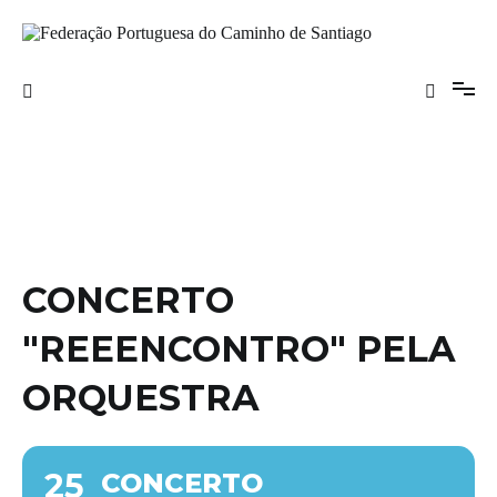
Saltar
para
o
Federação Portuguesa do Caminho de
conteúdo
Santiago
CONCERTO
"REEENCONTRO" PELA
ORQUESTRA
25
CONCERTO