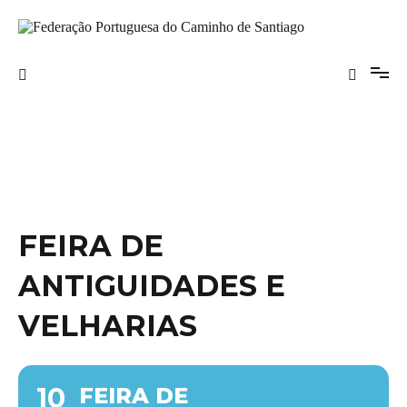
Saltar
para
o
Federação Portuguesa do Caminho de
conteúdo
Santiago
FEIRA DE
ANTIGUIDADES E
VELHARIAS
10
FEIRA DE