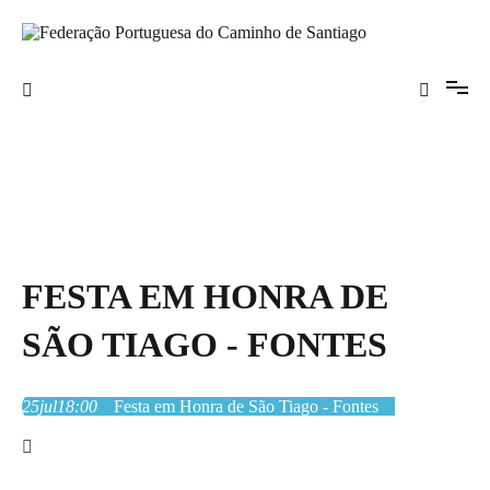
Saltar
para
o
Federação Portuguesa do Caminho de
conteúdo
Santiago
FESTA EM HONRA DE
SÃO TIAGO - FONTES
25
jul
18:00
Festa em Honra de São Tiago - Fontes