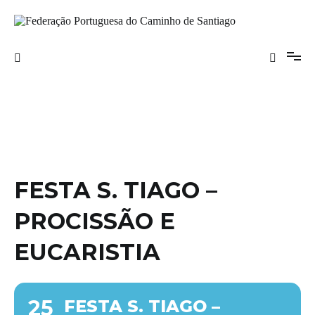
Saltar
para
o
Federação Portuguesa do Caminho de
conteúdo
Santiago
FESTA S. TIAGO –
PROCISSÃO E
EUCARISTIA
25
FESTA S. TIAGO –