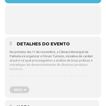
DETALHES DO EVENTO
No próximo dia 11 de novembro, a Câmara Municipal de
Palmela irá organizar o Fórum Turismo, iniciativa de caráter
anual e na qual prosseguimos a análise de boas práticas e
estratégias de desenvolvimento de diversos produtos
turísticos.
Na edição de 2021 do Fórum Turismo de Palmela, o tema
para reflexão e debate será “Palmela na Rota de
Peregrinação do Caminho de Santiago”, e apresenta como
principal objetivo a partilha de metodologias, exemplos e
MAIS
boas práticas de sucesso nesta área, seguindo em anexo o
programa da iniciativa e respetiva ficha de inscrição.
Neste sentido, gostaria de contar com a presença de V. Exa.