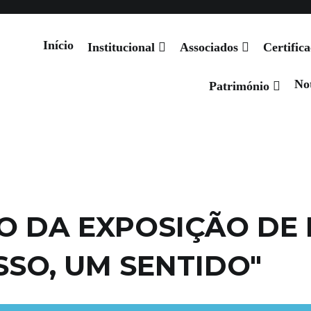
Notícias
Projetos
Produtos Oficiais
Património
Eventos
Início
Institucional
Associados
Certific
Not
 de Santiago
Património
 DA EXPOSIÇÃO DE
SSO, UM SENTIDO"