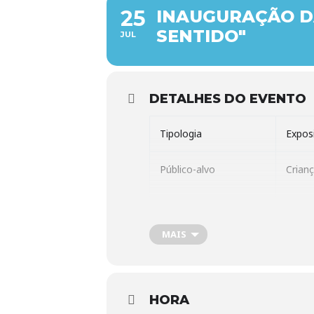
25
INAUGURAÇÃO DA
SENTIDO"
JUL
DETALHES DO EVENTO
Tipologia
Expos
Público-alvo
Crianç
Inscrição Prévia?
Não
MAIS
“Em c
Descrição
de An
(Munic
HORA
Localização
Igreja