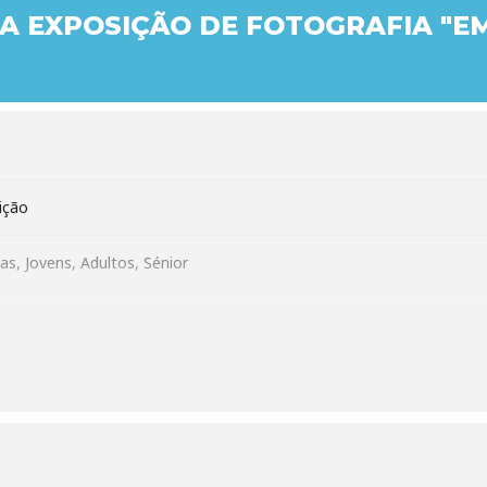
 EXPOSIÇÃO DE FOTOGRAFIA "E
ição
as, Jovens, Adultos, Sénior
ada passo, um sentido” – Exposição de fotografia do Caminho Portu
tónio Luís Campos, gentilmente cedida pelo Centro Interpretativo 
ípio de Viana do Castelo)
 de Santiago (Castelo de Palmela)