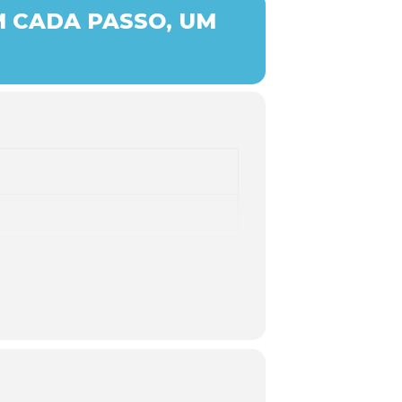
M CADA PASSO, UM
guês da Costa, com fotos da autoria
do Caminho Português da Costa