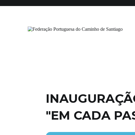
Saltar
Início
Institucional
Associados
Certificação
para
o
conteúdo
Federação Portuguesa do Caminho
INAUGURAÇÃO
"EM CADA PA