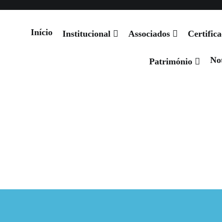
Notícias
Projetos
Produtos Oficiais
Património
Eventos
Início
Institucional
Associados
Certific
Not
 de Santiago
Património