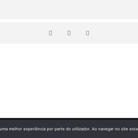
ago
.
r uma melhor experiência por parte do utilizador. Ao navegar no site estar