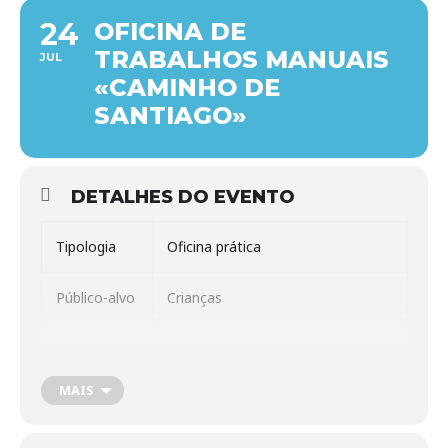
24
OFICINA DE
TRABALHOS MANUAIS
JUL
«CAMINHO DE
SANTIAGO»
DETALHES DO EVENTO
Tipologia
Oficina prática
Público-alvo
Crianças
Inscrição
Não
Prévia?
MAIS
Atividade de moldagem de barro
associada aos símbolos do