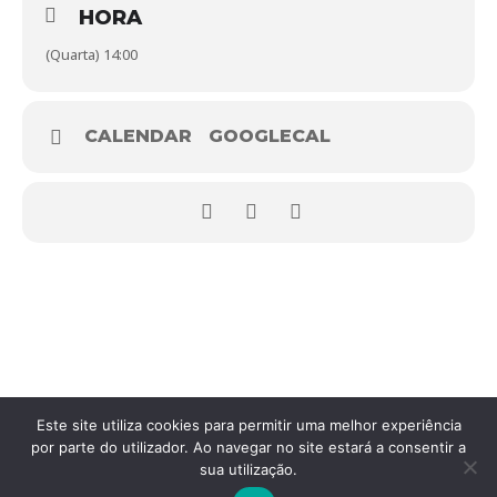
Descrição
HORA
Caminho de Santiago; integrada
na iniciativa dos Campo de Férias.
(Quarta) 14:00
Centro Escolar de Vila Pouca de
Aguiar. Av. Dr. Carlos Alberto de
CALENDAR
GOOGLECAL
Localização
Sousa, 5450-003 Vila Pouca de
Aguiar
Organização
Município de Vila Pouca de Aguiar
turismo@cm-vpaguiar.pt/
Contactos
259439000
Este site utiliza cookies para permitir uma melhor experiência
por parte do utilizador. Ao navegar no site estará a consentir a
sua utilização.