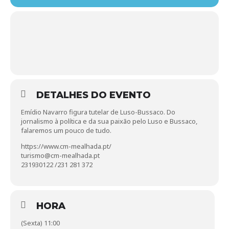
DETALHES DO EVENTO
Emídio Navarro figura tutelar de Luso-Bussaco. Do
jornalismo à política e da sua paixão pelo Luso e Bussaco,
falaremos um pouco de tudo.
https://www.cm-mealhada.pt/
turismo@cm-mealhada.pt
231930122 /231 281 372
HORA
(Sexta) 11:00