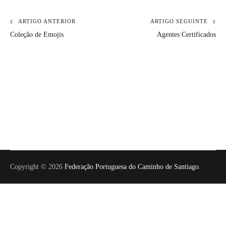
ARTIGO ANTERIOR
ARTIGO SEGUINTE
Navegação
Coleção de Emojis
Agentes Certificados
de
artigos
Copyright © 2026
Federação Portuguesa do Caminho de Santiago
.