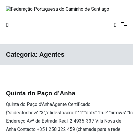
Saltar
para
o
Federação Portuguesa do Caminho de
conteúdo
Santiago
Categoria:
Agentes
Quinta do Paço d’Anha
Quinta do Paço d’AnhaAgente Certificado
{"slidestoshow":"3","slidestoscroll":"1","dots":"true","arrows":"t
Endereço Avª da Estrada Real, 2 4935-337 Vila Nova de
Anha Contacto +351 258 322 459 (chamada para a rede