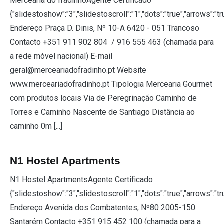
Mercearia do fradinhoAgente Certificado
{"slidestoshow":"3","slidestoscroll":"1","dots":"true","arrows":"t
Endereço Praça D. Dinis, Nº 10-A 6420 - 051 Trancoso
Contacto +351 911 902 804 / 916 555 463 (chamada para
a rede móvel nacional) E-mail
geral@merceariadofradinho.pt Website
www.merceariadofradinho.pt Tipologia Mercearia Gourmet
com produtos locais Via de Peregrinação Caminho de
Torres e Caminho Nascente de Santiago Distância ao
caminho 0m [...]
N1 Hostel Apartments
N1 Hostel ApartmentsAgente Certificado
{"slidestoshow":"3","slidestoscroll":"1","dots":"true","arrows":"t
Endereço Avenida dos Combatentes, Nº80 2005-150
Santarém Contacto +351 915 452 100 (chamada para a