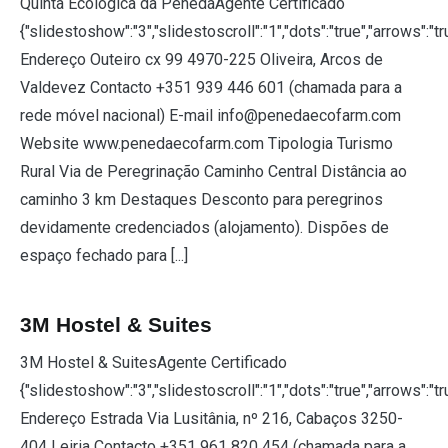
Quinta Ecológica da PenedaAgente Certificado
{"slidestoshow":"3","slidestoscroll":"1","dots":"true","arrows":"t
Endereço Outeiro cx 99 4970-225 Oliveira, Arcos de
Valdevez Contacto +351 939 446 601 (chamada para a
rede móvel nacional) E-mail info@penedaecofarm.com
Website www.penedaecofarm.com Tipologia Turismo
Rural Via de Peregrinação Caminho Central Distância ao
caminho 3 km Destaques Desconto para peregrinos
devidamente credenciados (alojamento). Dispões de
espaço fechado para [...]
3M Hostel & Suites
3M Hostel & SuitesAgente Certificado
{"slidestoshow":"3","slidestoscroll":"1","dots":"true","arrows":"t
Endereço Estrada Via Lusitânia, nº 216, Cabaços 3250-
404 Leiria Contacto +351 961 820 454 (chamada para a