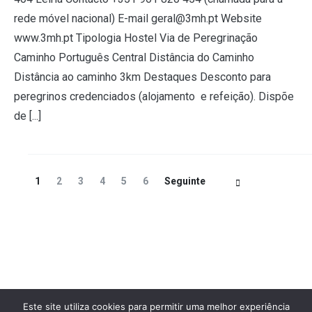
rede móvel nacional) E-mail geral@3mh.pt Website
www.3mh.pt Tipologia Hostel Via de Peregrinação
Caminho Português Central Distância do Caminho
Distância ao caminho 3km Destaques Desconto para
peregrinos credenciados (alojamento e refeição). Dispõe
de [...]
Navegação
Página
Página
Página
Página
Página
Página
1
2
3
4
5
6
Seguinte
de
artigos
Este site utiliza cookies para permitir uma melhor experiência