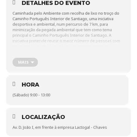
DETALHES DO EVENTO
Caminhada pelo Ambiente com recolha de lixo no troço do
Caminho Português Interior de Santiago, uma iniciativa
desportiva e ambiental, num percurso de 7 km, para
minimização da pegada ambiental que tem como tema
principal o Caminho Português Interior de Santiago. A
iniciativa pretende reunir o maior número de pessoas com
gosto pela caminhada e ar livre, ao mesmo tempo que
procuram deixar mais limpo o seu lugar, a sua freguesia, o
seu país, num trabalho de recolha de lixo que se vai
MAIS
encontrando ao longo do percurso, aliando assim a prática
desportiva a uma atividade sustentável. Cada participante
deve fazer-se acompanhar de um saco para recolha de lixo,
indo ao encontro da filosofia Plogging e das preocupações
HORA
ambientais Inscrições até ao próximo dia 22 de abril, em
www.chaves.pt.
(Sábado) 9:00 - 13:00
LOCALIZAÇÃO
Av. D. João I, em frente à empresa Lactogal - Chaves