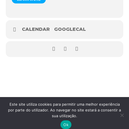
CALENDAR
GOOGLECAL
Este site utiliza cookies para permitir uma melhor experiência
por parte do utilizador. Ao navegar no site estará a consentir a
sua utilização.
Copyright © 2026
Federação Portuguesa do Caminho de Santiago
.
Ok