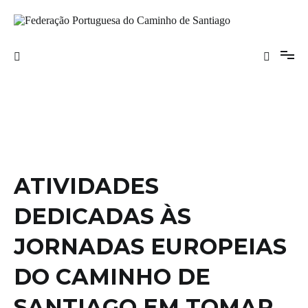
Saltar
para
o
Federação Portuguesa do Caminho de
conteúdo
Santiago
ATIVIDADES
DEDICADAS ÀS
JORNADAS EUROPEIAS
DO CAMINHO DE
SANTIAGO EM TOMAR