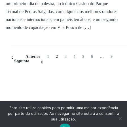
um primeiro dia de palestra, no icónico Casino do Parque
Termal de Pedras Salgadas, com alguns dos melhores oradores
nacionais e internacionais, em painéis temáticos, e um segundo
momento de capacitação em Vila Pouca de […]
Navegação
Página
Página
Página
Página
Página
Página
Página
Anterior
1
2
3
4
5
6
…
9
de
Seguinte
artigos
Este site utiliza cookies para permitir uma melhor experiência
por parte do utilizador. Ao navegar no site estará a consentir a
sua utilização.
Copyright © 2026
Federação Portuguesa do Caminho de Santiago
.