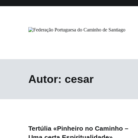
Saltar
para
o
conteúdo
Federação Portuguesa do Caminho
Autor:
cesar
Tertúlia «Pinheiro no Caminho –
Uma certa Espiritualidade»