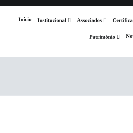
Início
Institucional
Associados
Certific
Not
 de Santiago
Património