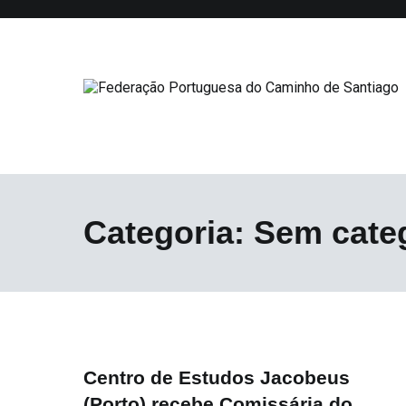
Saltar
para
o
conteúdo
Federação Portuguesa do Caminho
Categoria:
Sem cate
Centro de Estudos Jacobeus
(Porto) recebe Comissária do